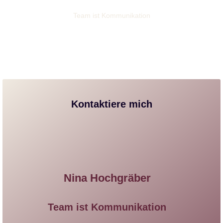
Team ist Kommunikation
Kontaktiere mich
Nina Hochgräber
Team ist Kommunikation​