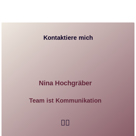
Kontaktiere mich
Nina Hochgräber
Team ist Kommunikation​